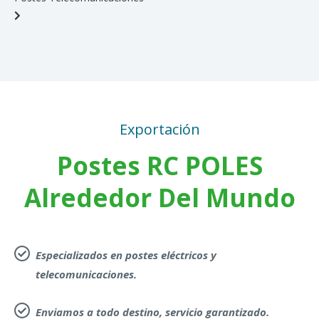
Exportación
Postes RC POLES
Alrededor Del Mundo
Especializados en postes eléctricos y
telecomunicaciones.
Enviamos a todo destino, servicio garantizado.