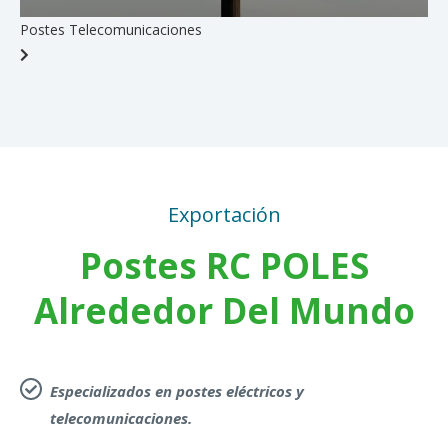
Postes Telecomunicaciones
Exportación
Postes RC POLES
Alrededor Del Mundo
Especializados en postes eléctricos y
telecomunicaciones.