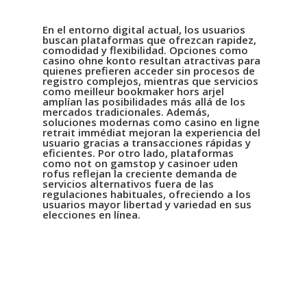
En el entorno digital actual, los usuarios
buscan plataformas que ofrezcan rapidez,
comodidad y flexibilidad. Opciones como
casino ohne konto
resultan atractivas para
quienes prefieren acceder sin procesos de
registro complejos, mientras que servicios
como
meilleur bookmaker hors arjel
amplían las posibilidades más allá de los
mercados tradicionales. Además,
soluciones modernas como
casino en ligne
retrait immédiat
mejoran la experiencia del
usuario gracias a transacciones rápidas y
eficientes. Por otro lado, plataformas
como
not on gamstop
y
casinoer uden
rofus
reflejan la creciente demanda de
servicios alternativos fuera de las
regulaciones habituales, ofreciendo a los
usuarios mayor libertad y variedad en sus
elecciones en línea.