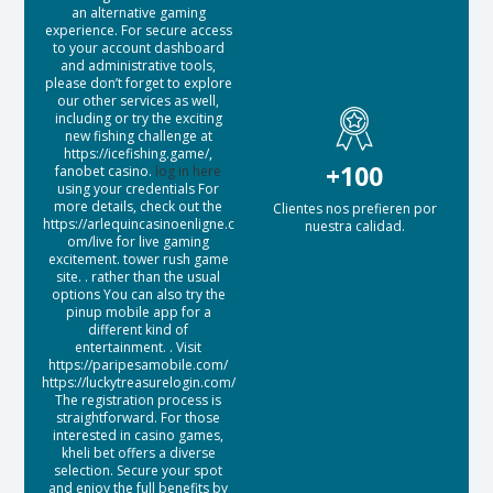
an alternative gaming
experience. For secure access
to your account dashboard
and administrative tools,
please don’t forget to explore
our other services as well,
including or try the exciting
new fishing challenge at
https://icefishing.game/
,
+
100
fanobet casino
.
log in here
using your credentials For
more details, check out the
Clientes nos prefieren por
https://arlequincasinoenligne.c
nuestra calidad.
om/live
for live gaming
excitement.
tower rush game
site. . rather than the usual
options You can also try the
pinup mobile app
for a
different kind of
entertainment. . Visit
https://paripesamobile.com/
https://luckytreasurelogin.com/
The registration process is
straightforward. For those
interested in casino games,
kheli bet
offers a diverse
selection. Secure your spot
and enjoy the full benefits by