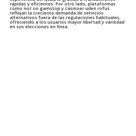
rápidas y eficientes. Por otro lado, plataformas
como
not on gamstop
y
casinoer uden rofus
reflejan la creciente demanda de servicios
alternativos fuera de las regulaciones habituales,
ofreciendo a los usuarios mayor libertad y variedad
en sus elecciones en línea.
c
o
M
d
m
o
i
M
o
s
g
o
s
t