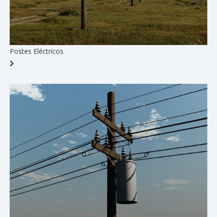
Postes Eléctricos