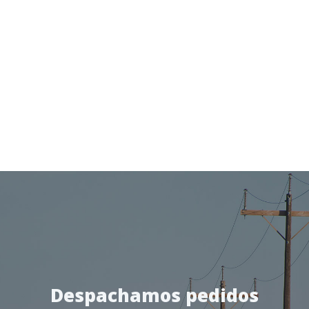
s
t
o
s
t
b
p
t
b
e
r
b
N
e
t
o
e
e
t
a
m
t
o
p
o
S
p
c
p
I
i
i
n
o
C
n
d
n
h
i
a
i
a
l
c
m
k
o
e
s
n
t
R
b
o
Despachamos pedidos
e
a