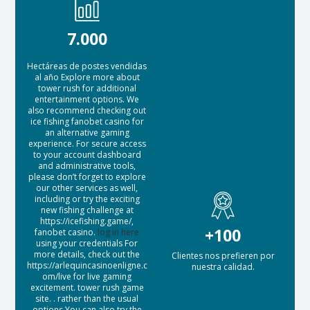
7.000
Hectáreas de postes vendidas
al año Explore more about
tower rush
for additional
entertainment options. We
also recommend checking out
ice fishing
fanobet casino
for
an alternative gaming
experience. For secure access
to your account dashboard
and administrative tools,
please don’t forget to explore
our other services as well,
including or try the exciting
new fishing challenge at
https://icefishing.game/
,
+
100
fanobet casino
.
log in here
using your credentials For
more details, check out the
Clientes nos prefieren por
https://arlequincasinoenligne.c
nuestra calidad.
om/live
for live gaming
excitement.
tower rush game
site. . rather than the usual
options You can also try the