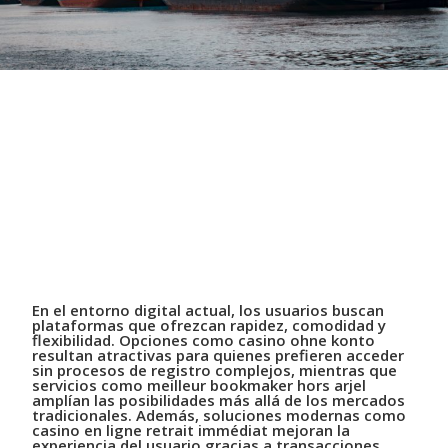
En el entorno digital actual, los usuarios buscan
plataformas que ofrezcan rapidez, comodidad y
flexibilidad. Opciones como
casino ohne konto
resultan atractivas para quienes prefieren acceder
sin procesos de registro complejos, mientras que
servicios como
meilleur bookmaker hors arjel
amplían las posibilidades más allá de los mercados
tradicionales. Además, soluciones modernas como
casino en ligne retrait immédiat
mejoran la
experiencia del usuario gracias a transacciones