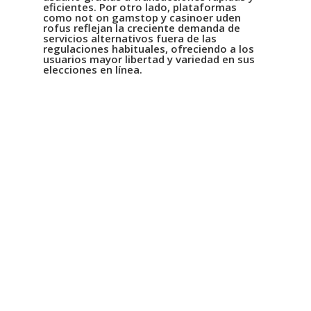
eficientes. Por otro lado, plataformas
como
not on gamstop
y
casinoer uden
rofus
reflejan la creciente demanda de
servicios alternativos fuera de las
regulaciones habituales, ofreciendo a los
usuarios mayor libertad y variedad en sus
elecciones en línea.
c
o
M
d
m
o
i
M
o
s
g
o