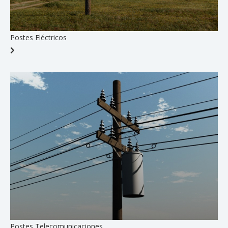
Postes Eléctricos
Postes Telecomunicaciones