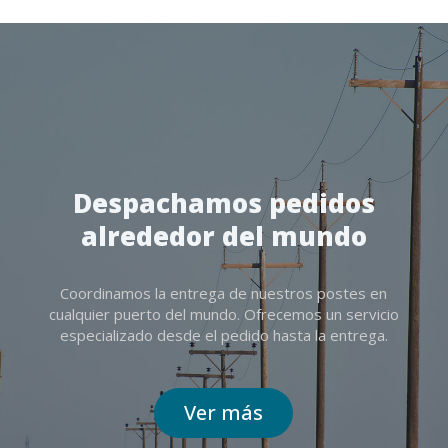
n
h
i
a
i
a
l
c
m
k
o
e
s
n
t
R
b
o
Despachamos pedidos
e
a
alrededor del mundo
t
d
Coordinamos la entrega de nuestros postes en
cualquier puerto del mundo. Ofrecemos un servicio
especializado desde el pedido hasta la entrega.
Ver más