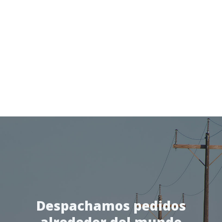
o
s
t
b
p
t
b
e
r
b
N
e
t
o
e
e
t
a
m
t
o
p
o
S
p
c
p
I
i
i
n
o
C
n
d
n
h
i
a
i
a
l
c
m
k
o
e
s
n
t
R
b
o
Despachamos pedidos
e
a