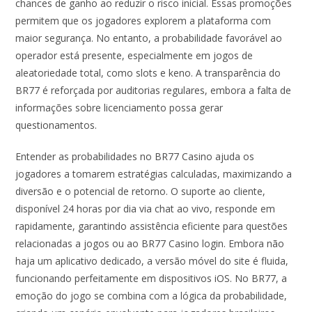
chances de ganho ao reduzir o risco inicial. Essas promoções
permitem que os jogadores explorem a plataforma com
maior segurança. No entanto, a probabilidade favorável ao
operador está presente, especialmente em jogos de
aleatoriedade total, como slots e keno. A transparência do
BR77 é reforçada por auditorias regulares, embora a falta de
informações sobre licenciamento possa gerar
questionamentos.
Entender as probabilidades no BR77 Casino ajuda os
jogadores a tomarem estratégias calculadas, maximizando a
diversão e o potencial de retorno. O suporte ao cliente,
disponível 24 horas por dia via chat ao vivo, responde em
rapidamente, garantindo assistência eficiente para questões
relacionadas a jogos ou ao BR77 Casino login. Embora não
haja um aplicativo dedicado, a versão móvel do site é fluida,
funcionando perfeitamente em dispositivos iOS. No BR77, a
emoção do jogo se combina com a lógica da probabilidade,