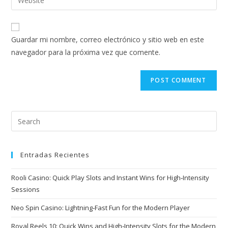
Guardar mi nombre, correo electrónico y sitio web en este
navegador para la próxima vez que comente.
Entradas Recientes
Rooli Casino: Quick Play Slots and Instant Wins for High‑Intensity
Sessions
Neo Spin Casino: Lightning‑Fast Fun for the Modern Player
Royal Reels 10: Quick Wins and High‑Intensity Slots for the Modern